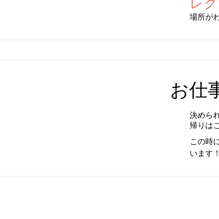
レク
場所が
お仕
決めら
帰りは
この時
います