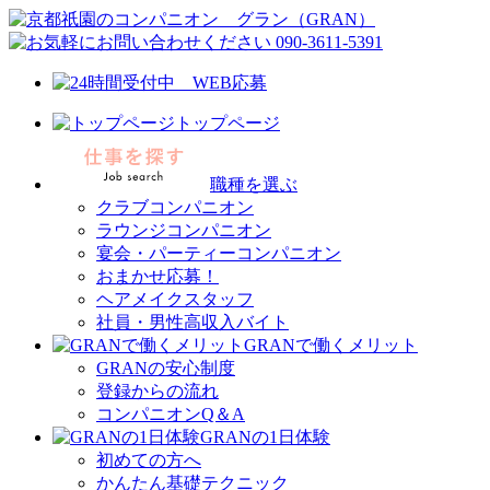
トップページ
職種を選ぶ
クラブコンパニオン
ラウンジコンパニオン
宴会・パーティーコンパニオン
おまかせ応募！
ヘアメイクスタッフ
社員・男性高収入バイト
GRANで働くメリット
GRANの安心制度
登録からの流れ
コンパニオンQ＆A
GRANの1日体験
初めての方へ
かんたん基礎テクニック