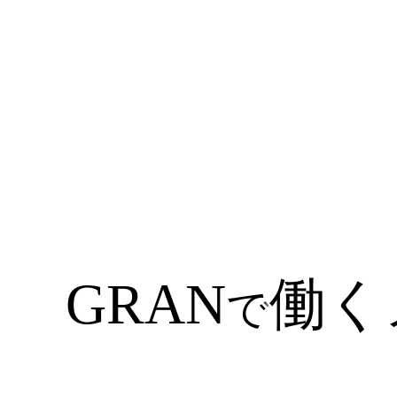
GRAN
働く
で