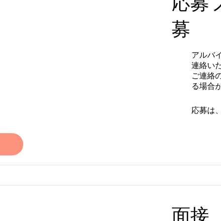
応募フ
募
アルバ
連絡い
ご連絡
る場合
応募は
面接