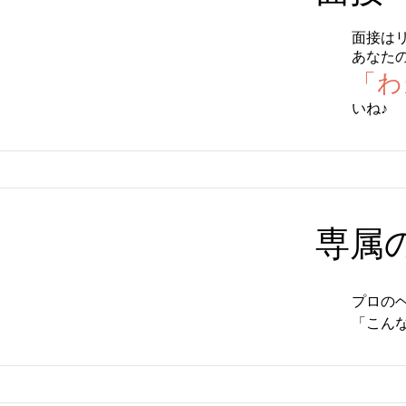
面接は
あなた
「わ
いね♪
専属
プロの
「こん