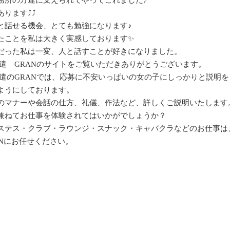
務所の方達に支えられてやってこれました♪
ります⤴⤴
と話せる機会、とても勉強になります♪
たことを私は大きく実感しております✨
だった私は一変、人と話すことが好きになりました。
派遣 GRANのサイトをご覧いただきありがとうございます。
遣のGRANでは、応募に
不安いっぱいの女の子にしっかりと説明を
ようにしております。
のマナーや会話の仕方、礼儀、作法など、詳しくご説明いたします
兼ねてお仕事を体験されてはいかがでしょうか？
ステス・クラブ・ラウンジ・スナック・キャバクラなどのお仕事は、
Nにお任せください。