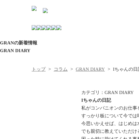
GRAN
の
新着情報
GRAN DIARY
トップ
コラム
GRAN DIARY
Iちゃんの日
カテゴリ：
GRAN DIARY
Iちゃんの日記
私がコンパニオンのお仕事
すっかり板について今では呼
今思いかえせば、はじめは
でも親切に教えていただけ