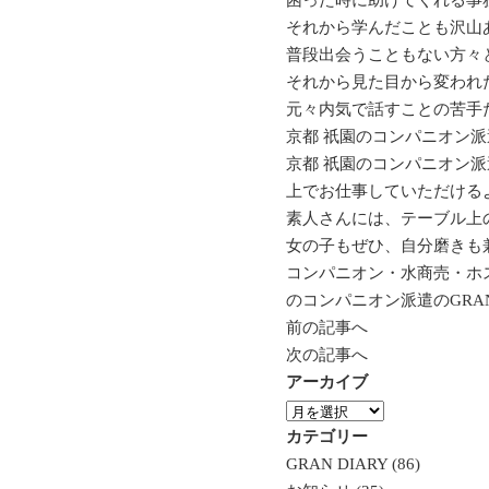
困った時に助けてくれる事
それから学んだことも沢山あ
普段出会うこともない方々
それから見た目から変われ
元々内気で話すことの苦手
京都 祇園のコンパニオン
京都 祇園のコンパニオン派
上でお仕事していただける
素人さんには、テーブル上
女の子もぜひ、自分磨きも
コンパニオン・水商売・ホ
のコンパニオン派遣のGRA
前の記事へ
次の記事へ
アーカイブ
ア
ー
カテゴリー
カ
GRAN DIARY (86)