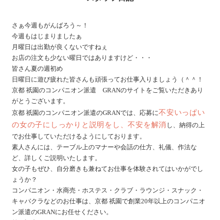
さぁ今週もがんばろう～！
今週もはじまりましたぁ
月曜日は出勤が良くないですねぇ
お店の注文も少ない曜日ではありますけど・・・
皆さん夏の週初め
日曜日に遊び疲れた皆さんも頑張ってお仕事入りましょう（＾＾！
京都 祇園のコンパニオン派遣 GRANのサイトをご覧いただきあり
がとうございます。
不安いっぱい
京都 祇園のコンパニオン派遣のGRANでは、応募に
の女の子にしっかりと説明をし、不安を解消
し、納得の上
でお仕事していただけるようにしております。
素人さんには、テーブル上のマナーや会話の仕方、礼儀、作法な
ど、詳しくご説明いたします。
女の子もぜひ、自分磨きも兼ねてお仕事を体験されてはいかがでし
ょうか？
コンパニオン・水商売・ホステス・クラブ・ラウンジ・スナック・
キャバクラなどのお仕事は、京都 祇園で創業20年以上のコンパニオ
ン派遣のGRANにお任せください。