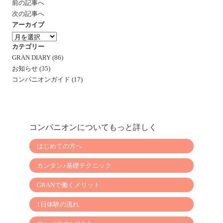
前の記事へ
次の記事へ
アーカイブ
ア
ー
カテゴリー
カ
GRAN DIARY (86)
イ
お知らせ (35)
ブ
コンパニオンガイド (17)
コンパニオンについてもっと詳しく
はじめての方へ
カンタン♪基礎テクニック
GRANで働くメリット
1日体験の流れ