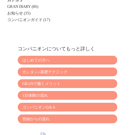
カ
GRAN DIARY (86)
イ
お知らせ (35)
ブ
コンパニオンガイド (17)
コンパニオンについてもっと詳しく
はじめての方へ
カンタン♪基礎テクニック
GRANで働くメリット
1日体験の流れ
コンパニオンQ＆A
登録からの流れ