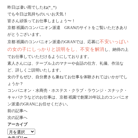
昨日は凄い雨でしたね(*_*)
でも今日は気持ちのいいお天気！
皆さん頑張ってお仕事しましょう〜！
京都 祇園のコンパニオン派遣 GRANのサイトをご覧いただきあり
がとうございます。
不安いっぱい
京都 祇園のコンパニオン派遣のGRANでは、応募に
の女の子にしっかりと説明をし、不安を解消
し、納得の上
でお仕事していただけるようにしております。
素人さんには、テーブル上のマナーや会話の仕方、礼儀、作法な
ど、詳しくご説明いたします。
女の子もぜひ、自分磨きも兼ねてお仕事を体験されてはいかがでし
ょうか？
コンパニオン・水商売・ホステス・クラブ・ラウンジ・スナック・
キャバクラなどのお仕事は、京都 祇園で創業20年以上のコンパニオ
ン派遣のGRANにお任せください。
前の記事へ
次の記事へ
アーカイブ
ア
ー
カテゴリー