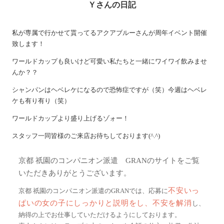
Ｙさんの日記
私が専属で行かせて貰ってるアクアブルーさんが周年イベント開催
致します！
ワールドカップも良いけど可愛い私たちと一緒にワイワイ飲みませ
んか？？
シャンパンはヘベレケになるので恐怖症ですが（笑）今週はヘベレ
ケも有り有り（笑）
ワールドカップより盛り上げるゾォー！
スタッフ一同皆様のご来店お待ちしております(^.^)
京都 祇園のコンパニオン派遣 GRANのサイトをご覧
いただきありがとうございます。
不安いっ
京都 祇園のコンパニオン派遣のGRANでは、応募に
ぱいの女の子にしっかりと説明をし、不安を解消
し、
納得の上でお仕事していただけるようにしております。