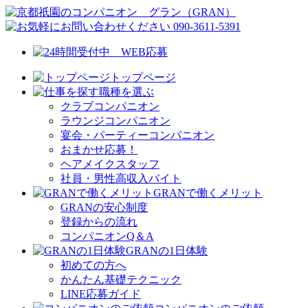
トップページ
職種を選ぶ
クラブコンパニオン
ラウンジコンパニオン
宴会・パーティーコンパニオン
おまかせ応募！
ヘアメイクスタッフ
社員・男性高収入バイト
GRANで働くメリット
GRANの安心制度
登録からの流れ
コンパニオンQ＆A
GRANの1日体験
初めての方へ
かんたん基礎テクニック
LINE応募ガイド