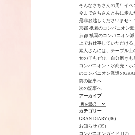
そんなさちさんの周年イベ
今までさちさんと共に歩ん
是非お越しくださいませ～＼(
京都 祇園のコンパニオン
京都 祇園のコンパニオン派
上でお仕事していただける
素人さんには、テーブル上
女の子もぜひ、自分磨きも
コンパニオン・水商売・ホ
のコンパニオン派遣のGRA
前の記事へ
次の記事へ
アーカイブ
ア
ー
カテゴリー
カ
GRAN DIARY (86)
イ
お知らせ (35)
ブ
コンパニオンガイド (17)