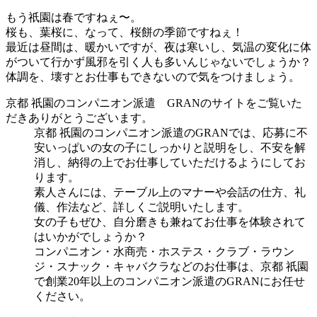
もう祇園は春ですねぇ〜。
桜も、葉桜に、なって、桜餅の季節ですねぇ！
最近は昼間は、暖かいですが、夜は寒いし、気温の変化に体
がついて行かず風邪を引く人も多いんじゃないでしょうか？
体調を、壊すとお仕事もできないので気をつけましょう。
京都 祇園のコンパニオン派遣 GRANのサイトをご覧いた
だきありがとうございます。
京都 祇園のコンパニオン派遣のGRANでは、応募に
不
安いっぱいの女の子にしっかりと説明をし、不安を解
消
し、納得の上でお仕事していただけるようにしてお
ります。
素人さんには、テーブル上のマナーや会話の仕方、礼
儀、作法など、詳しくご説明いたします。
女の子もぜひ、自分磨きも兼ねてお仕事を体験されて
はいかがでしょうか？
コンパニオン・水商売・ホステス・クラブ・ラウン
ジ・スナック・キャバクラなどのお仕事は、京都 祇園
で創業20年以上のコンパニオン派遣のGRANにお任せ
ください。