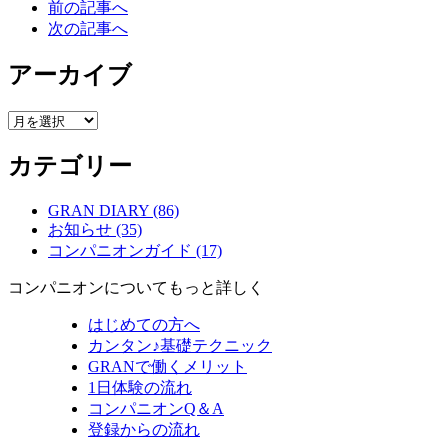
前の記事へ
次の記事へ
アーカイブ
ア
ー
カテゴリー
カ
イ
ブ
GRAN DIARY (86)
お知らせ (35)
コンパニオンガイド (17)
コンパニオンについてもっと詳しく
はじめての方へ
カンタン♪基礎テクニック
GRANで働くメリット
1日体験の流れ
コンパニオンQ＆A
登録からの流れ