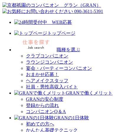
トップページ
職種を選ぶ
クラブコンパニオン
ラウンジコンパニオン
宴会・パーティーコンパニオン
おまかせ応募！
ヘアメイクスタッフ
社員・男性高収入バイト
GRANで働くメリット
GRANの安心制度
登録からの流れ
コンパニオンQ＆A
GRANの1日体験
初めての方へ
かんたん基礎テクニック