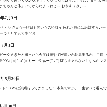
 朝から働いてるから帰ってくる ころには汗だくぅだよぉ～ お風呂
は ちゃんと体ふいてからねよ～ねぇ～ おやすぅみぃ～
17年7月3日
つぅ～✨ 昨日も一昨日も甘いもの摂取ぅ 疲れた時には絶対すぅいー
いーつぅとても大事だお
年7月3日
 花粉ピーク過ぎたと思ったら今度は黄砂で喉痛いわ喘息出るわ、目痛いわで
らけo(｀ω´ )o もーいやぁー(T . T) 咳も止まらないしなん
17年5月30日
ンド〜 GWは沖縄行ってきました！ 本島ですが、一生食べて呑んで
年5月30日