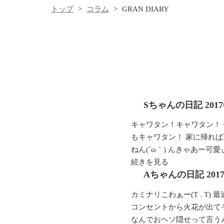
トップ
コラム
GRAN DIARY
Sちゃんの日記
201
キャワタン！キャワタン！ 子猫
もキャワタン！ 家に帰れば
ねん(´ω｀) んきゃあー可愛ぃ
続きを見る
Aちゃんの日記
20
カミナリこわぁー(T . T
コンセントから火花が出て
なんでおヘソ隠せって言うんだ