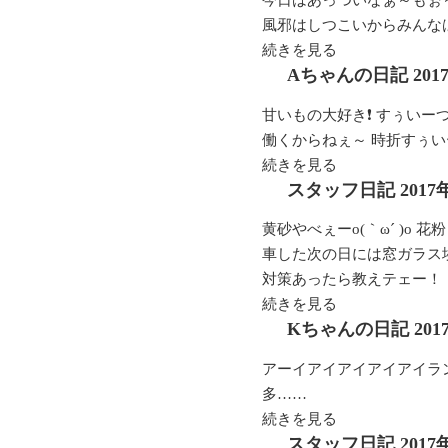
今日はあっついなぁ～もぉ～
風邪はしつこいからみんな
続きを見る
Aちゃんの日記
20
甘いもの大好き❗ すぅいー
働くからねぇ～ 時折すぅ
続きを見る
スタッフ日記
2017
黄砂やべぇーo(｀ω´ )o
車した次の日には窓ガラス埃だ
対策あったら教えテェー！
続きを見る
Kちゃんの日記
20
アーイアイアイアイアイラ
多……
続きを見る
スタッフ日記
2017