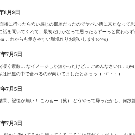
7年8月9日
 面接に行ったら怖い感じの部屋だったのでヤバい所に来たなって思
に話を聞いてくれて、最初だけかなって思ったらずーっと変わらず
)m これからも働きやすい環境作りお願いします(o^^o)
17年7月5日
^o)凄く素敵… なイメージしか無かったけど… ごめんなさい(T . T
T) 私は部屋の中で食べるのが向いてましたとさっっ（・□・；）
17年7月5日
結果、記憶が無い！ こわぁー（笑） どうやって帰ったかも、何故
17年7月3日