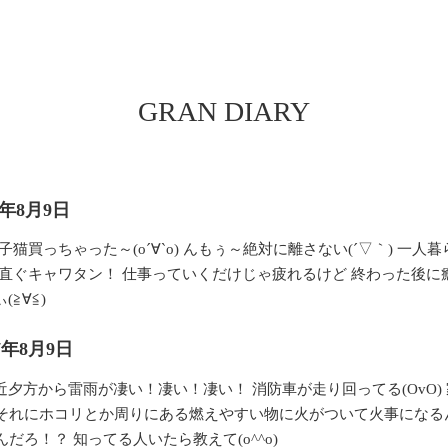
GRAN DIARY
7年8月9日
買っちゃった～(о´∀`о) んもぅ～絶対に離さない(´▽｀) 一人暮ら
直ぐキャワタン！ 仕事っていくだけじゃ疲れるけど 終わった後に
(≧∀≦)
17年8月9日
) 最近夕方から雷雨が凄い！凄い！凄い！ 消防車が走り回ってる(OvO
それにホコリとか周りにある燃えやすい物に火がついて火事になるん
ろ！？ 知ってる人いたら教えて(o^^o)