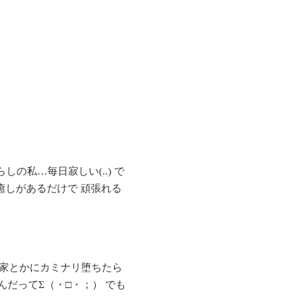
しの私…毎日寂しい(..) で
癒しがあるだけで 頑張れる
) 家とかにカミナリ堕ちたら
だってΣ（・□・；） でも