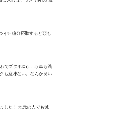
に入ればすっきり爽快❗ 夏
つぅ✨ 糖分摂取すると頭も
ズタボロ(T . T) 車も洗
かマスクも意味ない。なんか良い
ました！ 地元の人でも滅