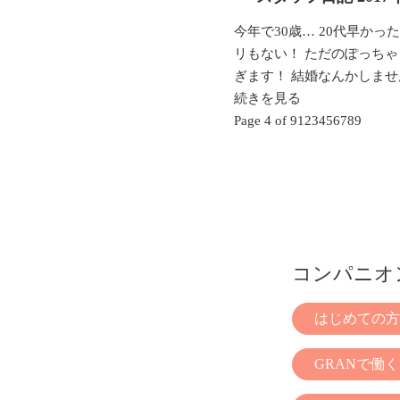
今年で30歳… 20代早かっ
リもない！ ただのぽっちゃ
ぎます！ 結婚なんかしませ
続きを見る
Page 4 of 9
1
2
3
4
5
6
7
8
9
コンパニオ
はじめての方
GRANで働